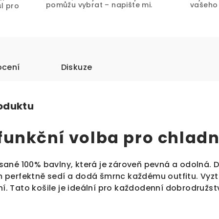
pomůžu vybrat – napište mi.
vašeho 
l pro
.
cení
Diskuze
roduktu
 funkční volba pro chladn
ané 100% bavlny, která je zároveň pevná a odolná.
erfektně sedí a dodá šmrnc každému outfitu. Vyztuže
ní. Tato košile je ideální pro každodenní dobrodružstv