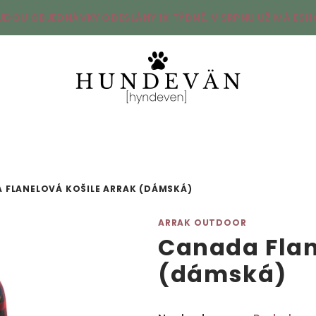
UDOU OBJEDNÁVKY ODESLÁNY 1X TÝDNĚ. V SRPNU UŽ MÁ ESHO
 FLANELOVÁ KOŠILE ARRAK (DÁMSKÁ)
ARRAK OUTDOOR
Canada Flan
(dámská)