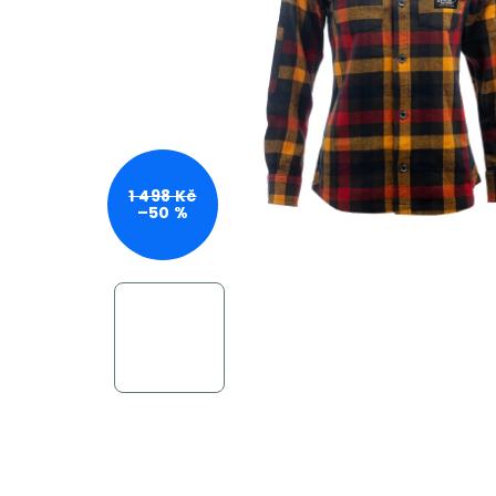
1 498 Kč
–50 %