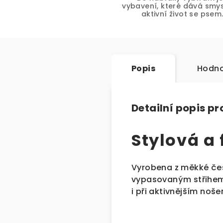
vybavení, které dává smys
aktivní život se psem
Popis
Hodno
Detailní popis p
Stylová a
Vyrobena z měkké čes
vypasovaným střihem p
i při aktivnějším noše