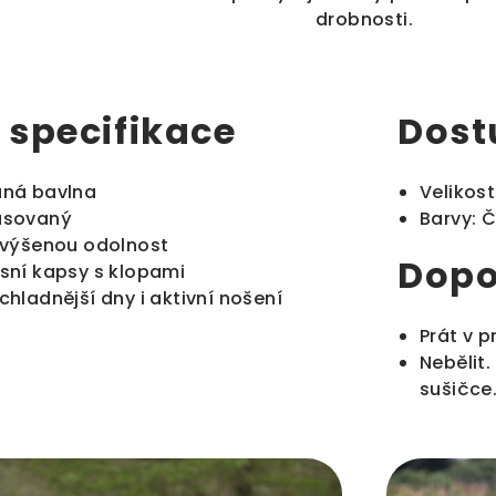
drobnosti.
 specifikace
Dost
aná bavlna
Velikost
pasovaný
Barvy: 
 zvýšenou odolnost
Dopo
rsní kapsy s klopami
chladnější dny i aktivní nošení
Prát v p
Nebělit.
sušičce