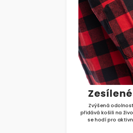
Zesílené
Zvýšená odolnost
přidává košili na živ
se hodí pro aktivn