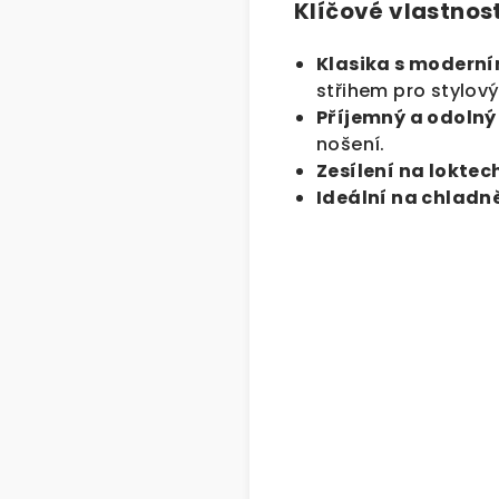
Klíčové vlastnost
Klasika s modern
střihem pro stylov
Příjemný a odolný
nošení.
Zesílení na loktec
Ideální na chladn