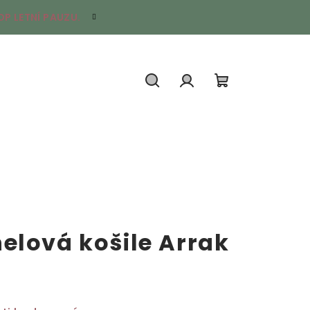
P LETNÍ PAUZU.
Hledat
Přihlášení
Nákupní
košík
elová košile Arrak