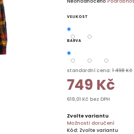
Průměrné
Neohodnoceno
Podrobnos
hodnocení
produktu
VELIKOST
je
0,0
z
BARVA
5
hvězdiček.
standardní cena:
1 498 Kč
749 Kč
619,01 Kč bez DPH
Měrná
cena:
Zvolte variantu
Možnosti doručení
Kód:
Zvolte variantu