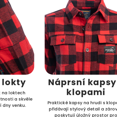
 lokty
Náprsní kapsy
klopami
 na loktech
otnosti a skvěle
Praktické kapsy na hrudi s klo
í dny venku.
přidávají stylový detail a záro
poskytují úložný prostor pr