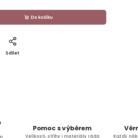
Do košíku
Sdílet
é
Pomoc s výběrem
Věr
Velikosti, střihy i materiály ráda
Každý nák
en