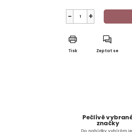
−
+
Tisk
Zeptat se
Pečlivě vybran
značky
Do nabídky vybírám j