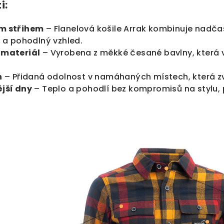
i:
ím střihem
– Flanelová košile Arrak kombinuje nad
ý a pohodlný vzhled.
 materiál
– Vyrobena z měkké česané bavlny, která v
h
– Přidaná odolnost v namáhaných místech, která zvy
ější dny
– Teplo a pohodlí bez kompromisů na stylu, p