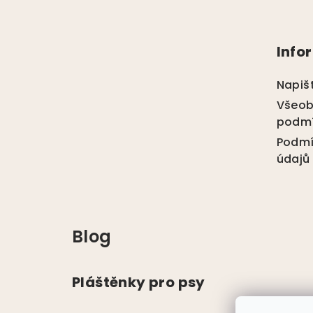
Z
á
Info
p
a
Napiš
t
Všeob
podm
í
Podmí
údajů
Blog
Pláštěnky pro psy