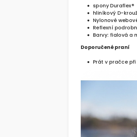
spony Duraflex®
hliníkový D-krou
Nylonové webové
Reflexní podrobn
Barvy: fialová a
Doporučené praní
Prát v pračce při