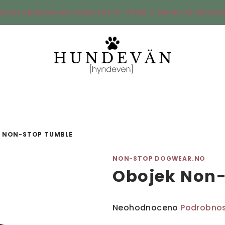
UDOU OBJEDNÁVKY ODESLÁNY 1X TÝDNĚ. V SRPNU UŽ MÁ ESHO
 NON-STOP TUMBLE
NON-STOP DOGWEAR.NO
Obojek Non
Průměrné
Neohodnoceno
Podrobnos
hodnocení