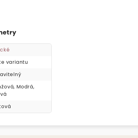
metry
ické
te variantu
avitelný
žová, Modrá,
ová
tová