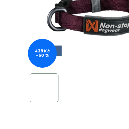
439 Kč
–50 %