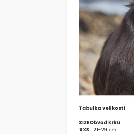
Tabulka velikostí
SIZE
Obvod krku
XXS
21-29 cm