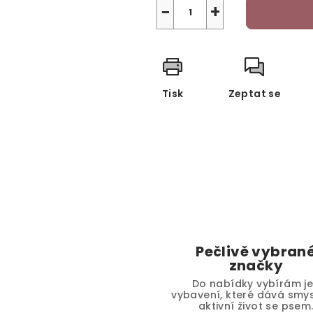
−
+
Tisk
Zeptat se
Pečlivě vybran
značky
Do nabídky vybírám j
vybavení, které dává smys
aktivní život se psem