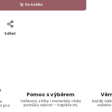
Do košíku
Sdílet
é
Pomoc s výběrem
Věr
Velikosti, střihy i materiály ráda
Každý nák
en
pomůžu vybrat – napište mi.
vašeho 
l pro
.