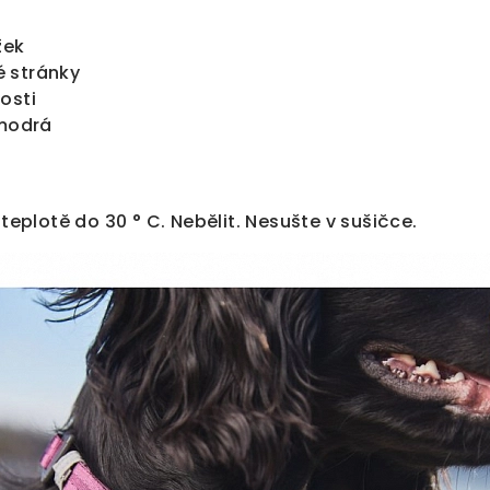
žek
 stránky
osti
 modrá
 teplotě do 30 ° C. Nebělit. Nesušte v sušičce.