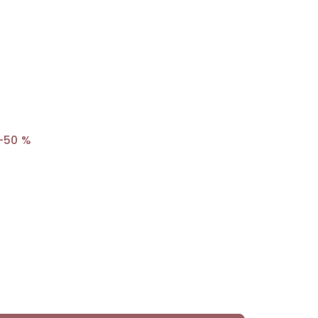
–50 %
č