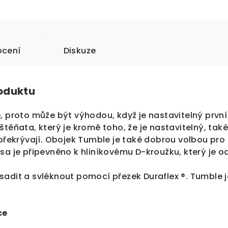
cení
Diskuze
roduktu
, proto může být výhodou, když je nastavitelný první
štěňata, který je kromě toho, že je nastavitelný, také
 překrývají. Obojek Tumble je také dobrou volbou pro 
sa je připevněno k hliníkovému D-kroužku, který je o
adit a svléknout pomocí přezek Duraflex ®. Tumble je
ce