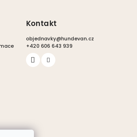
Kontakt
objednavky
@
hundevan.cz
amace
+420 606 643 939