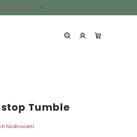
P LETNÍ PAUZU.
Hledat
Přihlášení
Nákupní
košík
-stop Tumble
ti hodnocení