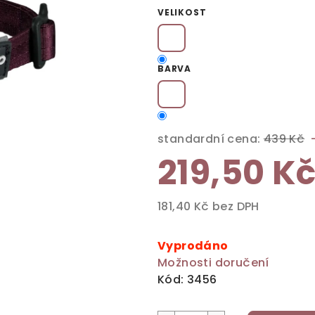
produktu
VELIKOST
je
0,0
z
BARVA
5
hvězdiček.
standardní cena:
439 Kč
219,50 K
181,40 Kč bez DPH
Měrná
cena:
Vyprodáno
Možnosti doručení
Kód:
3456