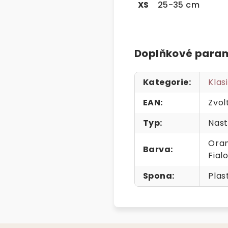
XS
25-35 cm
Doplňkové para
Kategorie
:
Klas
EAN
:
Zvol
Typ
:
Nast
Oran
Barva
:
Fial
Spona
:
Plas