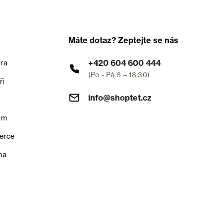
Máte dotaz? Zeptejte se nás
+420 604 600 444
ra
(Po - Pá 8 – 18:30)
ři
info@shoptet.cz
um
erce
na