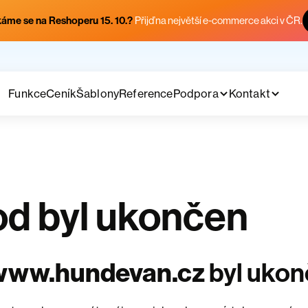
áme se na Reshoperu 15. 10.?
Přijď na největší e-commerce akci v ČR.
Funkce
Ceník
Šablony
Reference
Podpora
Kontakt
d byl ukončen
www.hundevan.cz
byl uko