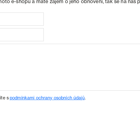
ohoto e-shopu a máte zájem o jeho obnovení, tak se na nás 
íte s
podmínkami ochrany osobních údajů
.