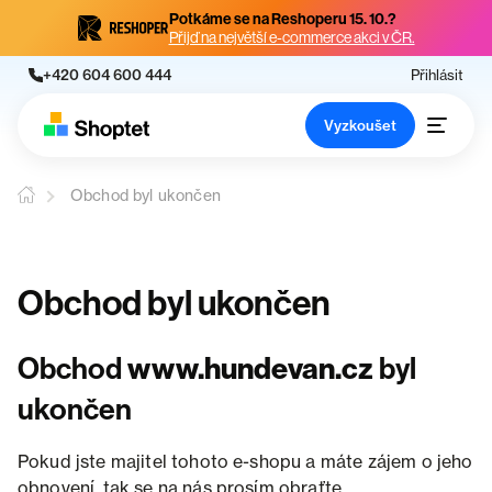
Potkáme se na Reshoperu 15. 10.?
Přijď na největší e-commerce akci v ČR.
+420 604 600 444
Přihlásit
Vyzkoušet
Obchod byl ukončen
Obchod byl ukončen
Obchod
www.hundevan.cz
byl
ukončen
Pokud jste majitel tohoto e-shopu a máte zájem o jeho
obnovení, tak se na nás prosím obraťte.