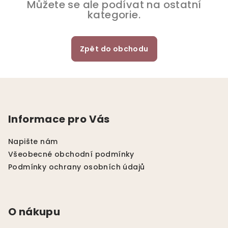
Můžete se ale podívat na ostatní
kategorie.
Zpět do obchodu
Z
á
p
Informace pro Vás
a
t
Napište nám
í
Všeobecné obchodní podmínky
Podmínky ochrany osobních údajů
O nákupu