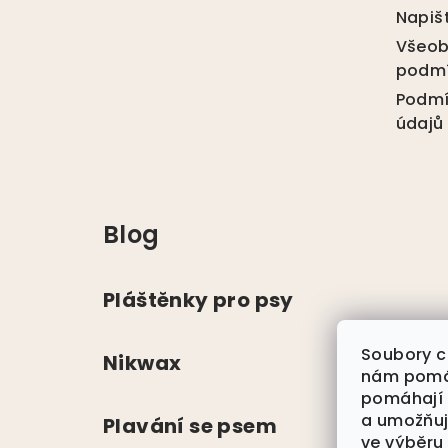
a
Napiš
t
Všeob
podm
í
Podmí
údajů
Blog
Pláštěnky pro psy
Soubory c
Nikwax
nám pomáh
pomáhají
a umožňu
Plavání se psem
ve výběru