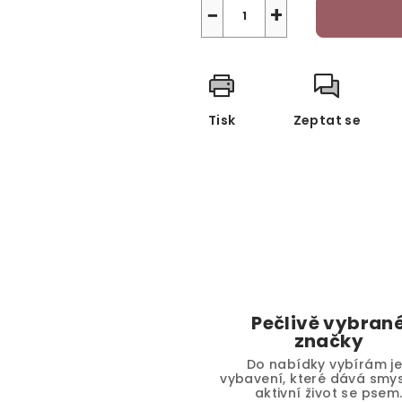
−
+
Tisk
Zeptat se
Pečlivě vybran
značky
Do nabídky vybírám j
vybavení, které dává smys
aktivní život se psem