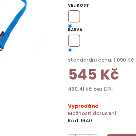
produktu
VELIKOST
je
0,0
z
BARVA
5
hvězdiček.
standardní cena:
1 090 Kč
545 Kč
450,41 Kč bez DPH
Měrná
cena:
Vyprodáno
Možnosti doručení
Kód:
1640