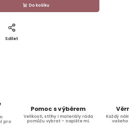
Do košíku
Sdílet
é
Pomoc s výběrem
Věr
Velikosti, střihy i materiály ráda
Každý nák
en
pomůžu vybrat – napište mi.
vašeho 
l pro
.