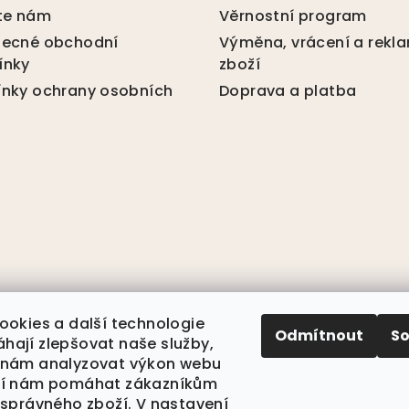
te nám
Věrnostní program
ecné obchodní
Výměna, vrácení a rekl
ínky
zboží
nky ochrany osobních
Doprava a platba
ookies a další technologie
Odmítnout
S
ají zlepšovat naše služby,
 nám analyzovat výkon webu
jí nám pomáhat zákazníkům
 správného zboží. V nastavení