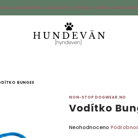
UDOU OBJEDNÁVKY ODESLÁNY 1X TÝDNĚ. V SRPNU UŽ MÁ ESHO
ODÍTKO BUNGEE
NON-STOP DOGWEAR.NO
Vodítko Bun
Průměrné
Neohodnoceno
Podrobnos
hodnocení