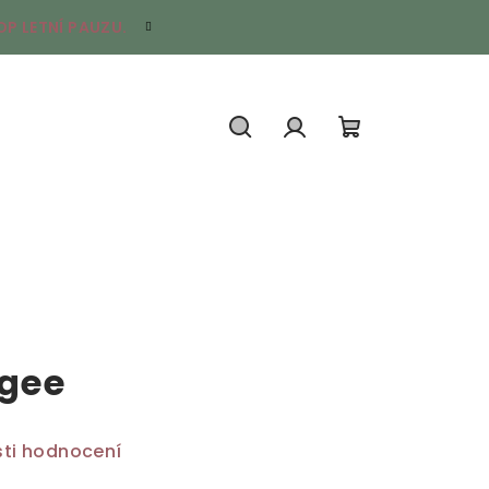
P LETNÍ PAUZU.
Hledat
Přihlášení
Nákupní
košík
gee
ti hodnocení