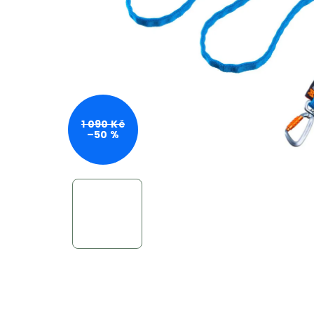
1 090 Kč
–50 %