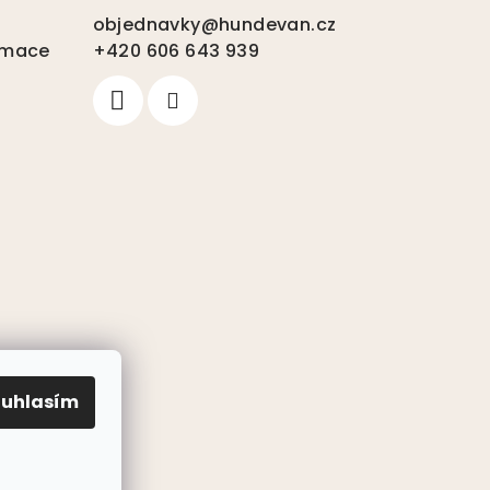
objednavky
@
hundevan.cz
amace
+420 606 643 939
ouhlasím